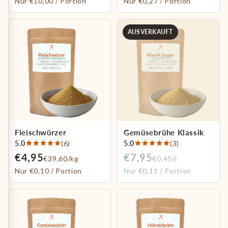
Nur €10,00 / Portion
Nur €0,27 / Portion
AUSVERKAUFT
Fleischwürzer
Gemüsebrühe Klassik
5.0
(6)
5.0
(3)
€4,95
€7,95
€39,60/kg
€0,45/l
Nur €0,10 / Portion
Nur €0,11 / Portion