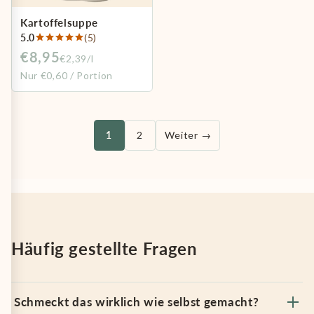
Kartoffelsuppe
5.0
(5)
€8,95
€2,39/l
Nur €0,60 / Portion
1
2
Weiter →
Häufig gestellte Fragen
Schmeckt das wirklich wie selbst gemacht?