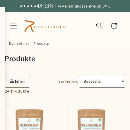
Direkt
4.9 (119)
|
Versandkostenfrei ab 39 €
zum
Inhalt
Warenkorb
Rothsteiner
Produkte
Produkte
Filter
Sortieren:
24 Produkte