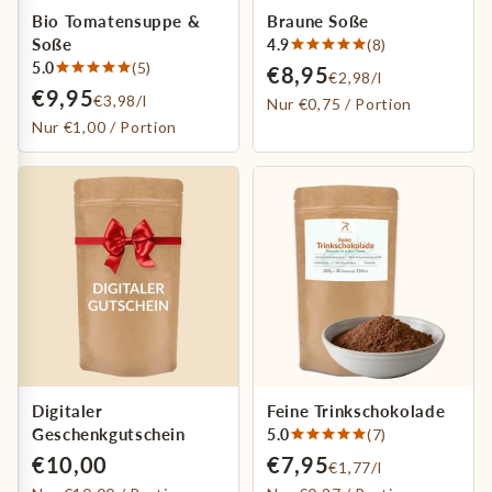
Bio Tomatensuppe &
Braune Soße
Soße
4.9
(8)
5.0
(5)
€8,95
€2,98/l
€9,95
€3,98/l
Nur €0,75 / Portion
Nur €1,00 / Portion
Digitaler
Feine Trinkschokolade
Geschenkgutschein
5.0
(7)
€10,00
€7,95
€1,77/l