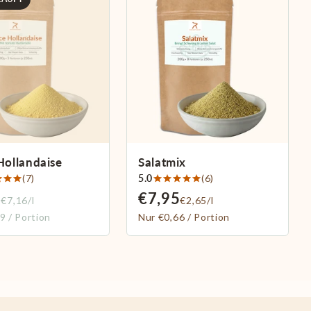
Hollandaise
Salatmix
(7)
5.0
(6)
5
€7,95
€7,16/l
€2,65/l
9 / Portion
Nur €0,66 / Portion