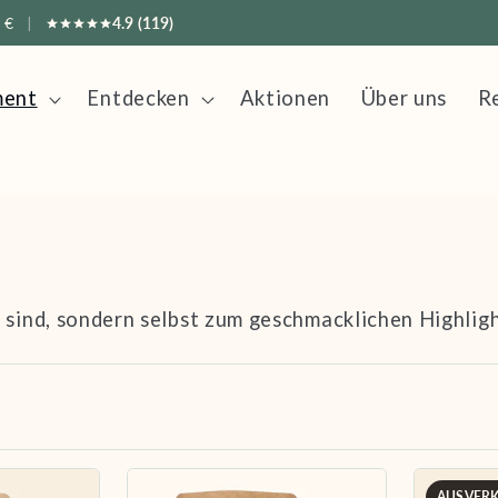
 €
|
4.9 (119)
ment
Entdecken
Aktionen
Über uns
R
 sind, sondern selbst zum geschmacklichen Highligh
AUSVER