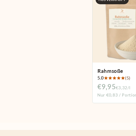
Rahmsoße
5.0
(5)
€9,95
€3,32/l
Nur €0,83 / Portio