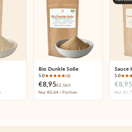
Bio Dunkle Soße
Sauce 
5.0
(6)
5.0
€8,95
€8,9
€2,56/l
n
Nur €0,64 / Portion
Nur €1,7