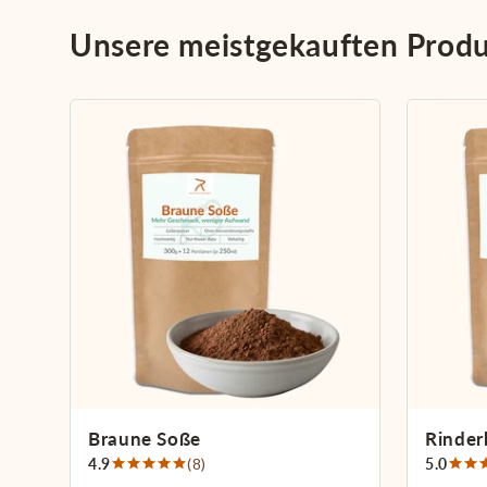
Unsere meistgekauften Prod
Braune Soße
Rinder
4.9
(8)
5.0