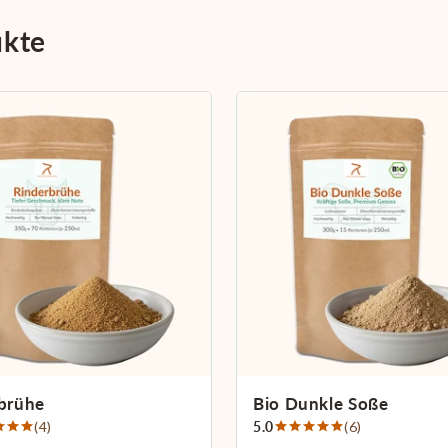
ukte
brühe
Bio Dunkle Soße
(4)
5.0
(6)