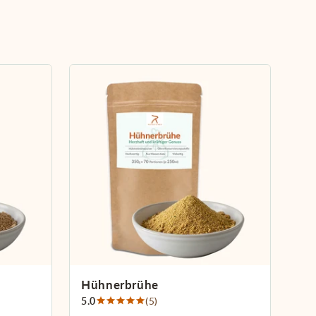
Hühnerbrühe
5.0
(5)