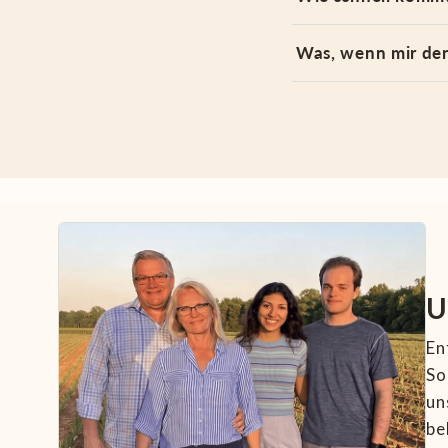
Was, wenn mir der
U
En
So
un
be