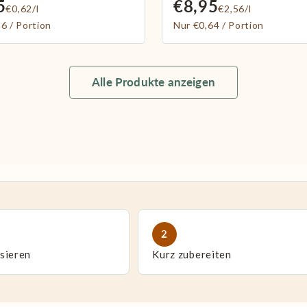
5
€8,95
€0,62/l
€2,56/l
6 / Portion
Nur €0,64 / Portion
Alle Produkte anzeigen
2
sieren
Kurz zubereiten