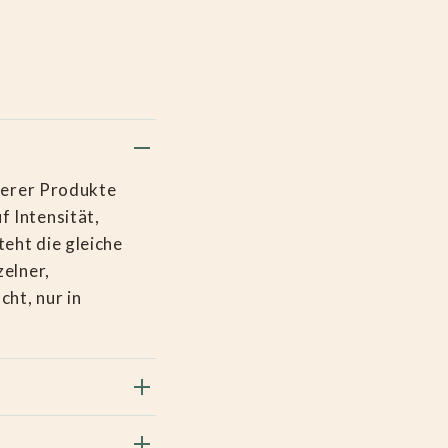
nserer Produkte
f Intensität,
eht die gleiche
zelner,
ht, nur in