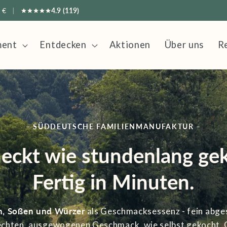
 €
|
4.9 (119)
ment
Entdecken
Aktionen
Über uns
R
– SÜDDEUTSCHE FAMILIENMANUFAKTUR –
eckt wie stundenlang gek
Fertig in Minuten.
n, Soßen und Würzer
als Geschmacksessenz - fein abg
echten, ausgewogenen Geschmack, wie selbst gekocht.