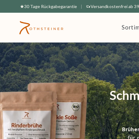
Direkt
30 Tage Rückgabegarantie
|
Versandkostenfrei ab 39
zum
Inhalt
Sorti
Schm
Brühe
für 