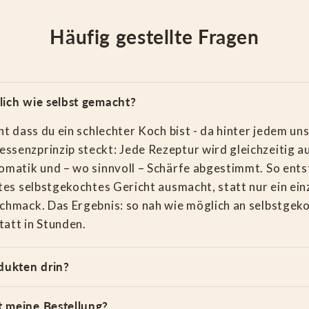
Häufig gestellte Fragen
lich wie selbst gemacht?
cht dass du ein schlechter Koch bist - da hinter jedem u
senzprinzip steckt: Jede Rezeptur wird gleichzeitig au
omatik und – wo sinnvoll – Schärfe abgestimmt. So entst
utes selbstgekochtes Gericht ausmacht, statt nur ein ein
chmack. Das Ergebnis: so nah wie möglich an selbstgekoc
att in Stunden.
dukten drin?
 meine Bestellung?